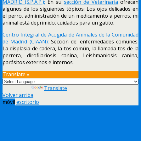
MADRID (S.P.A.P.):
En su
sección de Veterinaria
ofrecen
algunos de los siguientes tópicos: Los ojos delicados en
el perro, administración de un medicamento a perros, mi
animal está deprimido, cuidados para un gatito.
Centro Integral de Acogida de Animales de la Comunidad
de Madrid (CIAAN):
Sección de: enfermedades comunes:
La displasia de cadera, la tos común, la llamada tos de la
perrera, dirofilariosis canina, Leishmaniosis canina,
parásitos externos e internos.
Translate »
Powered by
Translate
Volver arriba
móvil
escritorio