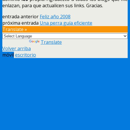
enlazan, para que actualicen sus links. Gracias.
entrada anterior
Feliz año 2008
próxima entrada
Una perra guía eficiente
Translate »
Powered by
Translate
Volver arriba
móvil
escritorio