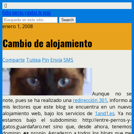
Entre perros y gatos te veas
enero 1, 2008
Cambio de alojamiento
Comparte
Tuitea
Pin
Envía
SMS
Aunque no se
note, pues se ha realizado una
redirección 301
, informo a
mis lectores que este blog se encuentra en un nuevo
alojamiento web, bajo los servicios de
1and1.es
. Ya no
estamos bajo el subdominio: http://entre-perros-y-
gatos.guardafaro.net sino que, desde ahora, tenemos
dominio
.es
propio. Agradezco a todos los blogs que me