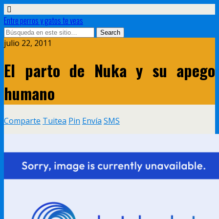
Entre perros y gatos te veas
julio 22, 2011
El parto de Nuka y su apego
humano
Comparte
Tuitea
Pin
Envía
SMS