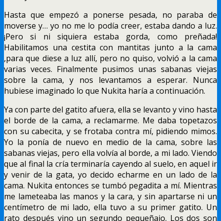
Hasta que empezó a ponerse pesada, no paraba de
moverse y… yo no me lo podía creer, estaba dando a luz.
¡Pero si ni siquiera estaba gorda, como preñada!
Habilitamos una cestita con mantitas junto a la cama
,para que diese a luz allí, pero no quiso, volvió a la cama
varias veces. Finalmente pusimos unas sabanas viejas
sobre la cama, y nos levantamos a esperar. Nunca
hubiese imaginado lo que Nukita haría a continuación.
Ya con parte del gatito afuera, ella se levanto y vino hasta
el borde de la cama, a reclamarme. Me daba topetazos
con su cabecita, y se frotaba contra mí, pidiendo mimos.
Yo la ponía de nuevo en medio de la cama, sobre las
sabanas viejas, pero ella volvía al borde, a mi lado. Viendo
que al final la cría terminaría cayendo al suelo, en aquel ir
y venir de la gata, yo decido echarme en un lado de la
cama. Nukita entonces se tumbó pegadita a mí. Mientras
me lameteaba las manos y la cara, y sin apartarse ni un
centímetro de mi lado, ella tuvo a su primer gatito. Un
rato después vino un segundo pequeñajo. Los dos son