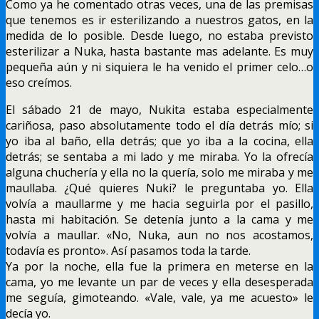
Como ya he comentado otras veces, una de las premisas
que tenemos es ir esterilizando a nuestros gatos, en la
medida de lo posible. Desde luego, no estaba previsto
esterilizar a Nuka, hasta bastante mas adelante. Es muy
pequeña aún y ni siquiera le ha venido el primer celo…o
eso creímos.
El sábado 21 de mayo, Nukita estaba especialmente
cariñosa, paso absolutamente todo el día detrás mío; si
yo iba al baño, ella detrás; que yo iba a la cocina, ella
detrás; se sentaba a mi lado y me miraba. Yo la ofrecía
alguna chuchería y ella no la quería, solo me miraba y me
maullaba. ¿Qué quieres Nuki? le preguntaba yo. Ella
volvía a maullarme y me hacia seguirla por el pasillo,
hasta mi habitación. Se detenía junto a la cama y me
volvía a maullar. «No, Nuka, aun no nos acostamos,
todavía es pronto». Así pasamos toda la tarde.
Ya por la noche, ella fue la primera en meterse en la
cama, yo me levante un par de veces y ella desesperada
me seguía, gimoteando. «Vale, vale, ya me acuesto» le
decía yo.