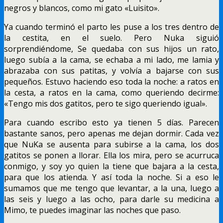
negros y blancos, como mi gato «Luisito».
Ya cuando terminó el parto les puse a los tres dentro de
la cestita, en el suelo. Pero Nuka siguió
sorprendiéndome, Se quedaba con sus hijos un rato,
luego subía a la cama, se echaba a mi lado, me lamia y
abrazaba con sus patitas, y volvía a bajarse con sus
pequeños. Estuvo haciendo eso toda la noche: a ratos en
la cesta, a ratos en la cama, como queriendo decirme:
«Tengo mis dos gatitos, pero te sigo queriendo igual».
Para cuando escribo esto ya tienen 5 días. Parecen
bastante sanos, pero apenas me dejan dormir. Cada vez
que NuKa se ausenta para subirse a la cama, los dos
gatitos se ponen a llorar. Ella los mira, pero se acurruca
conmigo, y soy yo quien la tiene que bajara a la cesta,
para que los atienda. Y así toda la noche. Si a eso le
sumamos que me tengo que levantar, a la una, luego a
las seis y luego a las ocho, para darle su medicina a
Mimo, te puedes imaginar las noches que paso.