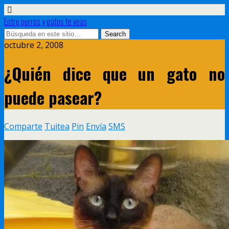
Entre perros y gatos te veas
octubre 2, 2008
¿Quién dice que un gato no
puede pasear?
Comparte
Tuitea
Pin
Envía
SMS