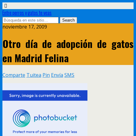
Entre perros y gatos te veas
noviembre 17, 2009
Otro día de adopción de gatos
en Madrid Felina
Comparte
Tuitea
Pin
Envía
SMS