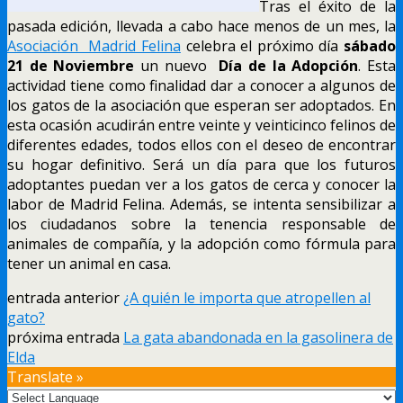
Tras el éxito de la
pasada edición, llevada a cabo hace menos de un mes, la
Asociación Madrid Felina
celebra el próximo día
sábado
21 de Noviembre
un nuevo
Día de la Adopción
. Esta
actividad tiene como finalidad dar a conocer a algunos de
los gatos de la asociación que esperan ser adoptados. En
esta ocasión acudirán entre veinte y veinticinco felinos de
diferentes edades, todos ellos con el deseo de encontrar
su hogar definitivo. Será un día para que los futuros
adoptantes puedan ver a los gatos de cerca y conocer la
labor de Madrid Felina. Además, se intenta sensibilizar a
los ciudadanos sobre la tenencia responsable de
animales de compañía, y la adopción como fórmula para
tener un animal en casa.
entrada anterior
¿A quién le importa que atropellen al
gato?
próxima entrada
La gata abandonada en la gasolinera de
Elda
Translate »