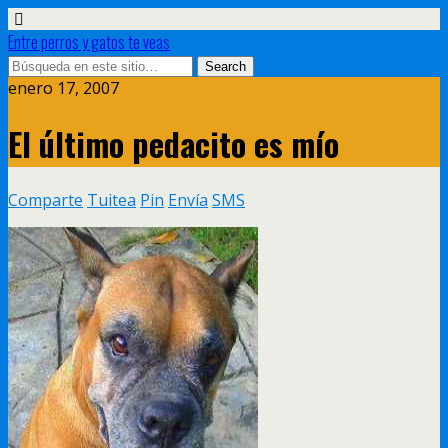
Entre perros y gatos te veas
enero 17, 2007
El último pedacito es mío
Comparte
Tuitea
Pin
Envía
SMS