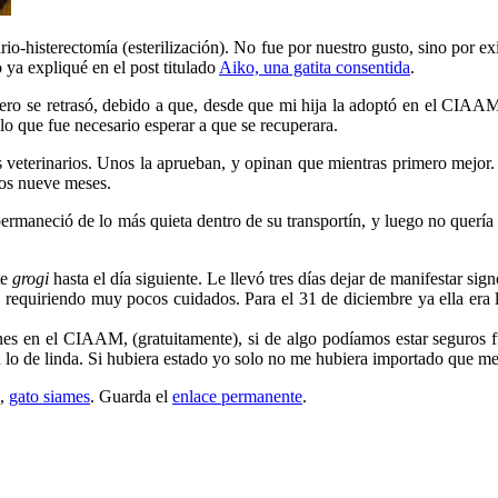
io-histerectomía (esterilización). No fue por nuestro gusto, sino por e
 ya expliqué en el post titulado
Aiko, una gatita consentida
.
ero se retrasó, debido a que, desde que mi hija la adoptó en el CIAAM
 lo que fue necesario esperar a que se recuperara.
s veterinarios. Unos la aprueban, y opinan que mientras primero mejor.
los nueve meses.
aneció de lo más quieta dentro de su transportín, y luego no quería sa
te
grogi
hasta el día siguiente. Le llevó tres días dejar de manifestar sign
, requiriendo muy pocos cuidados. Para el 31 de diciembre ya ella er
es en el CIAAM, (gratuitamente), si de algo podíamos estar seguros fue
 lo de linda. Si hubiera estado yo solo no me hubiera importado que me 
,
gato siames
. Guarda el
enlace permanente
.