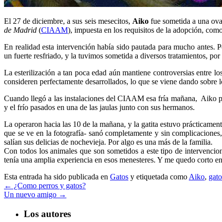
El 27 de diciembre, a sus seis mesecitos,
Aiko
fue sometida a una ovar
de Madrid
(
CIAAM
), impuesta en los requisitos de la adopción, como
En realidad esta intervención había sido pautada para mucho antes. P
un fuerte resfriado, y la tuvimos sometida a diversos tratamientos, por
La esterilización a tan poca edad aún mantiene controversias entre lo
consideren perfectamente desarrollados, lo que se viene dando sobre 
Cuando llegó a las instalaciones del CIAAM esa fría mañana, Aiko perm
y el frío pasados en una de las jaulas junto con sus hermanos.
La operaron hacia las 10 de la mañana, y la gatita estuvo prácticamen
que se ve en la fotografía- sanó completamente y sin complicaciones
salían sus delicias de nochevieja. Por algo es una más de la familia.
Con todos los animales que son sometidos a este tipo de intervencion
tenía una amplia experiencia en esos menesteres. Y me quedo corto en
Esta entrada ha sido publicada en
Gatos
y etiquetada como
Aiko
,
gato
←
¿Como perros y gatos?
Un nuevo amigo
→
Los autores